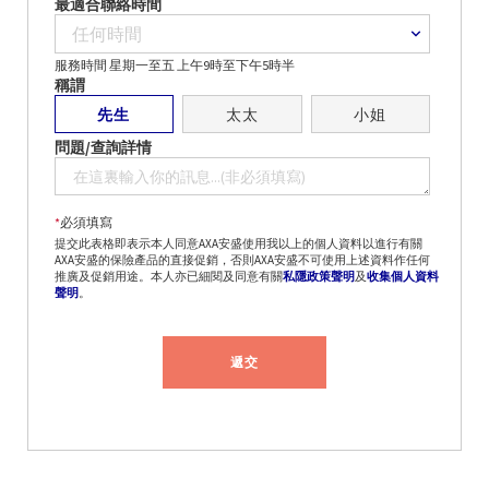
最適合聯絡時間
服務時間 星期一至五 上午9時至下午5時半
稱謂
先生
太太
小姐
問題/查詢詳情
*
必須填寫
提交此表格即表示本人同意AXA安盛使用我以上的個人資料以進行有關
AXA安盛的保險產品的直接促銷，否則AXA安盛不可使用上述資料作任何
推廣及促銷用途。本人亦已細閱及同意有關
私隱政策聲明
及
收集個人資料
聲明
。
遞交