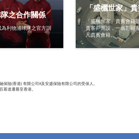
「盛欐世家」貴
球隊之合作關係
「盛欐世家」貴賓會籍是
能成為利物浦球隊之官方訓
貴客戶而設，一個彰顯
凡貴賓會籍。
金融保險(香港) 有限公司#及安盛保險有限公司的受保人。
日由百慕達遷冊至香港。