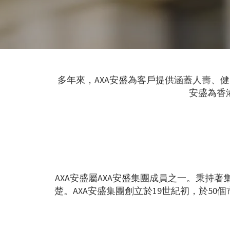
多年來，AXA安盛為客戶提供涵蓋人壽、
安盛為香
AXA安盛屬AXA安盛集團成員之一。秉持
楚。AXA安盛集團創立於19世紀初，於50個市場擁