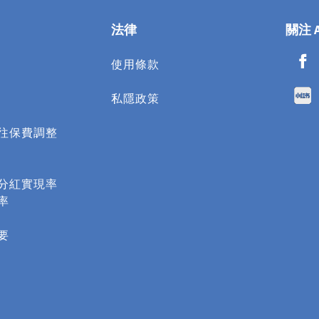
法律
關注 
使用條款​
私隱政策
往保費調整
分紅實現率
率
要