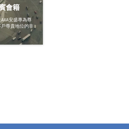
賓會籍
AXA安盛專為尊
客戶尊貴地位的非