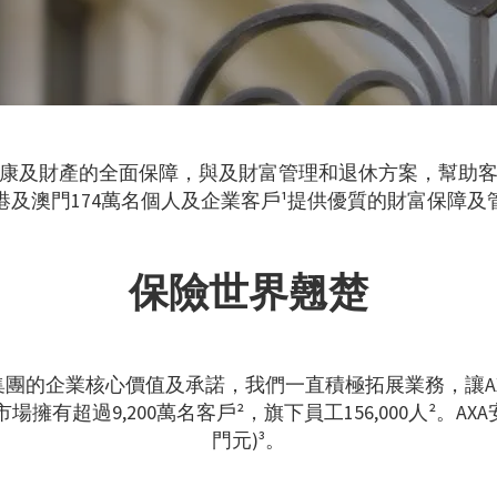
健康及財產的全面保障，與及財富管理和退休方案，幫助客
港及澳門174萬名個人及企業客戶¹提供優質的財富保障及
保險世界翹楚
著集團的企業核心價值及承諾，我們一直積極拓展業務，讓
有超過9,200萬名客戶²，旗下員工156,000人²。AXA安
門元)³。