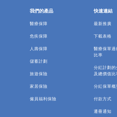
我們的產品
快速連結
醫療保障
最新推廣
危疾保障
下載表格
人壽保障
醫療保單過
比率
儲蓄計劃
分紅計劃的
旅遊保險
及總價值比
家居保險
分紅保單概
僱員福利保險
付款方式
遷冊通知