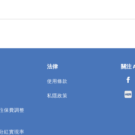
法律
關注 
使用條款​
私隱政策
往保費調整
分紅實現率