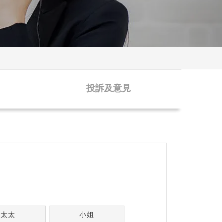
投訴及意見
太太
小姐