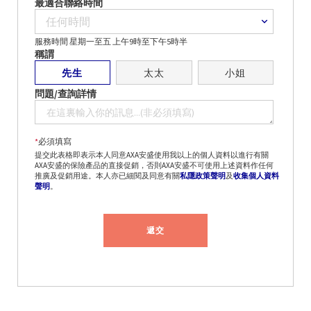
最適合聯絡時間
服務時間 星期一至五 上午9時至下午5時半
稱謂
先生
太太
小姐
問題/查詢詳情
*
必須填寫
提交此表格即表示本人同意AXA安盛使用我以上的個人資料以進行有關
AXA安盛的保險產品的直接促銷，否則AXA安盛不可使用上述資料作任何
推廣及促銷用途。本人亦已細閱及同意有關
私隱政策聲明
及
收集個人資料
聲明
。
遞交