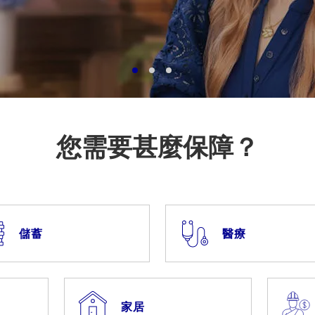
您需要甚麼保障？
儲蓄
醫療
家居