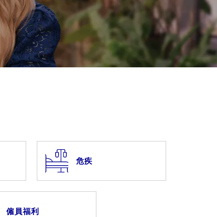
危疾
僱員福利