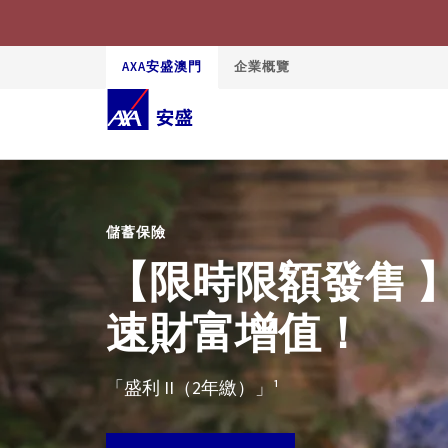
AXA安盛澳門
企業概覽
儲蓄保險
【限時限額發售 】
速財富增值！
「盛利 II（2年繳）」¹