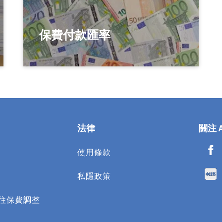
保費付款匯率
法律
關注 
使用條款​
私隱政策
往保費調整