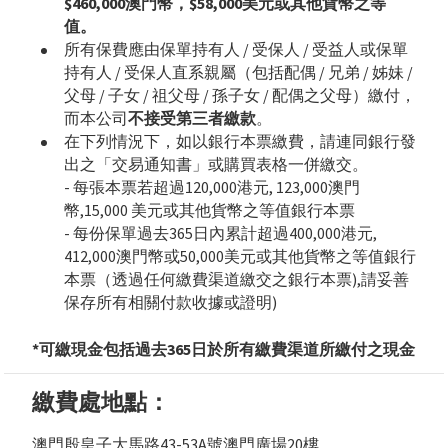
$460,000澳門幣，$58,000美元或其他貨幣之等
值。
所有保費應由保單持有人 / 受保人 / 受益人或保單
持有人 / 受保人直系親屬（包括配偶 / 兄弟 / 姊妹 /
父母 / 子女 / 祖父母 / 孫子女 / 配偶之父母）繳付，
而本公司
不接受第三者繳款
。
在下列情況下，如以銀行本票繳費，請連同銀行發
出之「交易通知書」或購買表格一併繳交。
- 每張本票若超過120,000港元, 123,000澳門
幣,15,000 美元或其他貨幣之等值銀行本票
- 每份保單過去365日內累計超過400,000港元,
412,000澳門幣或50,000美元或其他貨幣之等值銀行
本票（透過任何繳費渠道繳交之銀行本票),請妥善
保存所有相關付款收據或證明)
*可繳現金包括過去365日於所有繳費渠道所繳付之現金
繳費處地點：
澳門殷皇子大馬路43-53A號澳門廣場20樓