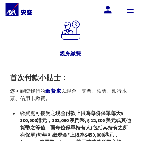
AXA安盛澳門
企業概覽
網上購買
親身繳費
產品
推廣計劃
首次付款小貼士：
下載
您可親臨我們的
繳費處
以現金、支票、匯票、銀行本
票、信用卡繳費。
付款方式
繳費處可接受之
現金付款上限為每份保單每天$
100,000港元，103,000 澳門幣, $ 12,800 美元或其他
聯絡我們
貨幣之等值
。
而每位保單持有人(包括其持有之所
有保單)每年可繳現金*上限為$450,000港元，