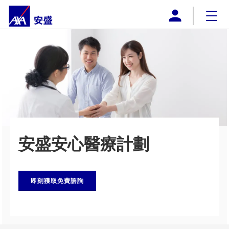
AXA安盛澳門
企業概覽
網上購買
產品
推廣計劃
安盛安心醫療計劃
下載
付款方式
即刻獲取免費諮詢
聯絡我們