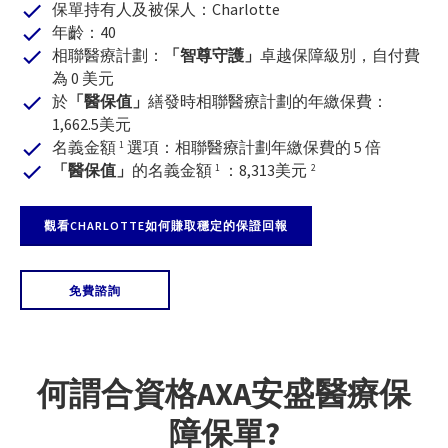
保單持有人及被保人：Charlotte
年齡：40
相聯醫療計劃：
「智尊守護」
卓越保障級別，自付費
為 0 美元
於
「醫保值」
繕發時相聯醫療計劃的年繳保費：
1,662.5美元
名義金額
選項：相聯醫療計劃年繳保費的 5 倍
「醫保值」
的名義金額
：8,313美元
觀看CHARLOTTE如何賺取穩定的保證回報
免費諮詢
何謂合資格AXA安盛醫療保
1
障保單?