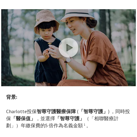
背景:
Charlotte投保
智尊守護醫療保障
(
「智尊守護」
) ，同時投
保
「醫保值」
，並選擇
「智尊守護」
（「相聯醫療計
劃」）年繳保費的5 倍作為名義金額
。