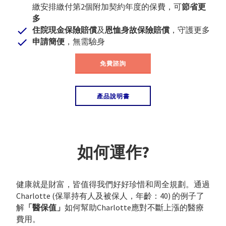
繳安排繳付第2個附加契約年度的保費，可
節省更
多
住院現金保險賠償
及
恩恤身故保險賠償
，守護更多
申請簡便
，無需驗身
免費諮詢
產品說明書
如何運作?
健康就是財富，皆值得我們好好珍惜和周全規劃。通過
Charlotte (保單持有人及被保人，年齡：40) 的例子了
解
「醫保值」
如何幫助Charlotte應對不斷上漲的醫療
費用。