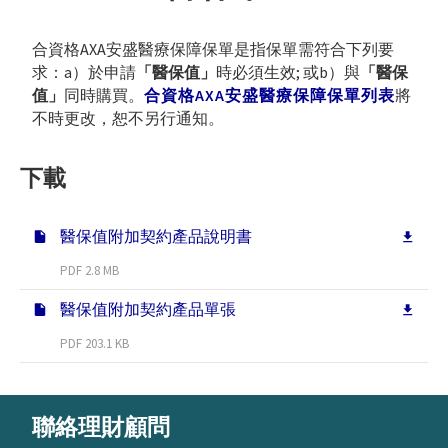
合資格AXA安盛醫療保障保單是指保單需符合下列要
求：a）於申請
「醫保值」
時必須生效; 或b）與
「醫保
值」
同時購買。
合資格AXA安盛醫療保障保單列表
將
不時更改，恕不另行通知。
下載
1
1
2
醫保值附加契約產品說明書
PDF 2.8 MB
醫保值附加契約產品單張
PDF 203.1 KB
聯絡理財顧問