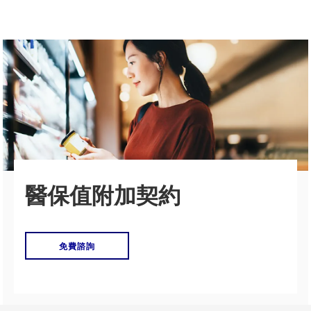
AXA安盛澳門
企業概覽
網上購買
產品
推廣計劃
下載
醫保值附加契約
付款方式
聯絡我們
免費諮詢