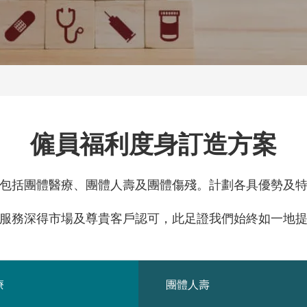
僱員福利度身訂造方案
包括團體醫療、團體人壽及團體傷殘。計劃各具優勢及
服務深得市場及尊貴客戶認可，此足證我們始終如一地
療
團體人壽