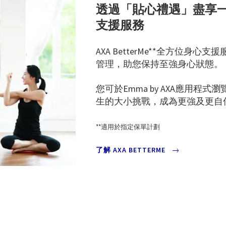
透過「貼心禮遇」盡享一系列
支援服務
AXA BetterMe**全方位
管理，助您保持至強身心狀態。
您可於Emma by AXA應用
生的大小挑戰，成為更強及更自信的#
**適用於指定保單計劃
了解 AXA BETTERME