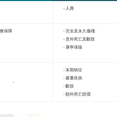
- 人壽
醫療保障
- 完全及永久傷殘
- 意外死亡及斷肢
- 康寧保險
- 末期病症
- 嚴重疾病
-
- 斷肢
- 額外死亡賠償