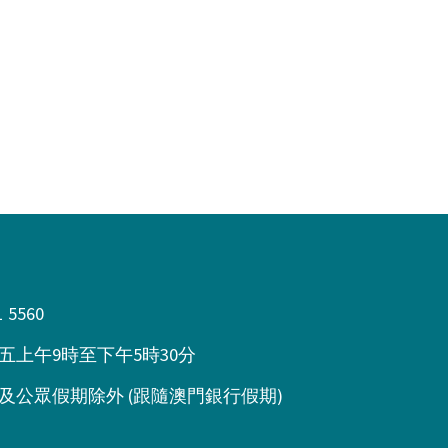
^
1 5560
五上午9時至下午5時30分
及公眾假期除外 (跟隨澳門銀行假期)