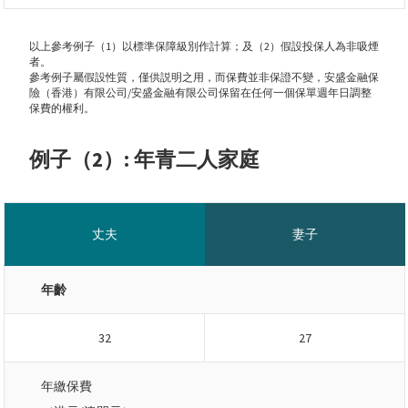
以上參考例子（1）以標準保障級別作計算；及（2）假設投保人為非吸煙
者。
參考例子屬假設性質，僅供説明之用，而保費並非保證不變，安盛金融保
險（香港）有限公司/安盛金融有限公司保留在任何一個保單週年日調整
保費的權利。
例子（2）: 年青二人家庭
丈夫
妻子
年齡
32
27
年繳保費