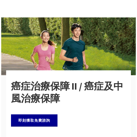
AXA安盛澳門
企業概覽
網上購買
產品
推廣計劃
下載
癌症治療保障 II / 癌症及中
付款方式
風治療保障
聯絡我們
即刻獲取免費諮詢