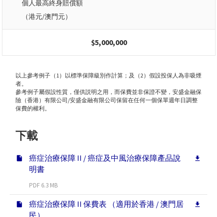
個人最高終身賠償額
（港元/澳門元）
$5,000,000
以上參考例子（1）以標準保障級別作計算；及（2）假設投保人為非吸煙
者。
參考例子屬假設性質，僅供説明之用，而保費並非保證不變，安盛金融保
險（香港）有限公司/安盛金融有限公司保留在任何一個保單週年日調整
保費的權利。
下載
癌症治療保障 II / 癌症及中風治療保障產品說
明書
PDF 6.3 MB
癌症治療保障 II 保費表 （適用於香港 / 澳門居
民）