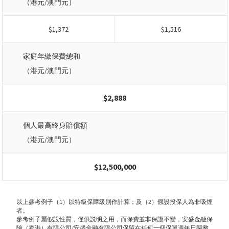
（港元/澳門元）
$1,372
$1,516
家庭年繳保費總和
（港元/澳門元）
$2,888
個人最高終身賠償額
（港元/澳門元）
$12,500,000
以上參考例子（1）以特級保障級別作計算；及（2）假設投保人為非吸煙
者。
參考例子屬假設性質，僅供説明之用，而保費並非保證不變，安盛金融保
險（香港）有限公司/安盛金融有限公司保留在任何一個保單週年日調整