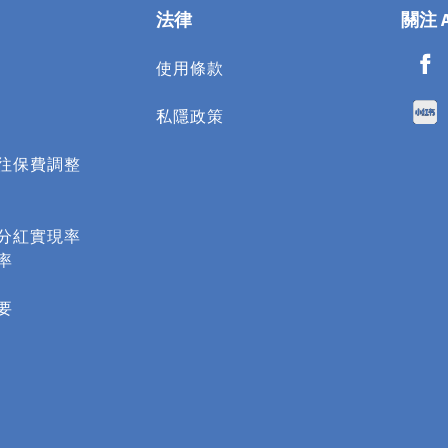
法律
關注 
使用條款​
私隱政策
往保費調整
分紅實現率
率
要