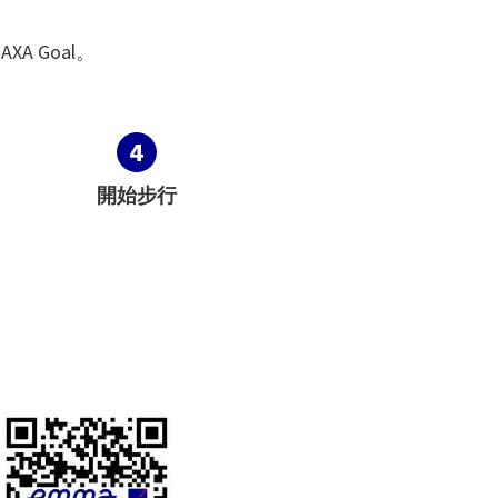
A Goal。
4
開始步行