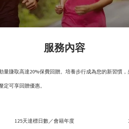
服務內容
憑運動量賺取高達20%保費回贈。培養步行成為您的新習慣
數釐定可享回贈優惠。
125天達標日數／會籍年度