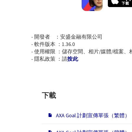
- 開發者 ：安盛金融有限公司
- 軟件版本 ：1.36.0
- 使用權限 ：儲存空間、相片/媒體/檔案、
- 隱私政策 ：請
按此
下載
AXA Goal 計劃宣傳單張（繁體）