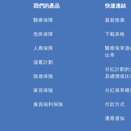
我們的產品
快速連結
醫療保障
最新推廣
危疾保障
下載表格
人壽保障
醫療保單過
比率
儲蓄計劃
分紅計劃的
旅遊保險
及總價值比
家居保險
分紅保單概
僱員福利保險
付款方式
遷冊通知